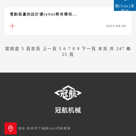
聯(lián)系
電話
電動葫蘆的設計優(yōu)勢有哪些...
2024-08-09
當前是
5
頁
首頁
上一頁
5
6
7
8
9
下一頁
末頁
共
247
條
25
頁
地址:杭州市下城區(qū)武林廣場