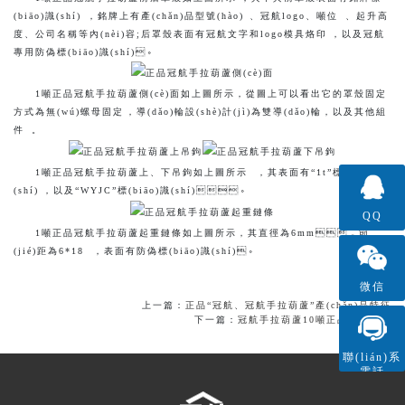
(biāo)識(shí)，銘牌上有產(chǎn)品型號(hào)、冠航logo、噸位、起升高
度、公司名稱等內(nèi)容;后罩殼表面有冠航文字和logo模具烙印，以及冠航
專用防偽標(biāo)識(shí)。
1噸正品冠航手拉葫蘆側(cè)面如上圖所示，從圖上可以看出它的罩殼固定
方式為無(wú)螺母固定，導(dǎo)輪設(shè)計(jì)為雙導(dǎo)輪，以及其他組
件。
1噸正品冠航手拉葫蘆上、下吊鉤如上圖所示，其表面有“1t”標(biāo)識
(shí)，以及“WYJC”標(biāo)識(shí)。
QQ
1噸正品冠航手拉葫蘆起重鏈條如上圖所示，其直徑為6mm，節
(jié)距為6*18，表面有防偽標(biāo)識(shí)。
微信
上一篇：
正品“冠航、冠航手拉葫蘆”產(chǎn)品特征
下一篇：
冠航手拉葫蘆10噸正品鑒別方法
聯(lián)系
電話