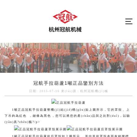
冠航手拉葫蘆1噸正品鑒別方法
日期: 2015-07-16 來(lái)源：杭州冠航機(jī)械
1噸正品冠航手拉葫蘆整機(jī)結(jié)構(gòu)如上圖所示，它的罩殼、上
下吊鉤為紅色，鏈條為黑色，您可以將您的產(chǎn)品與之比對(duì)，以驗
(yàn)真?zhèn)巍?/p>
1噸正品冠航手拉葫蘆前后罩殼如上圖所示，其中其前罩殼表面有銘牌標